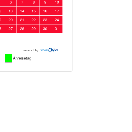
5
6
7
8
9
10
2
13
14
15
16
17
9
20
21
22
23
24
6
27
28
29
30
31
Anreisetag