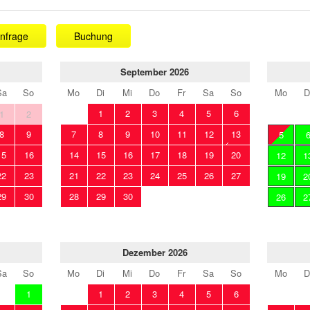
nfrage
Buchung
September 2026
Sa
So
Mo
Di
Mi
Do
Fr
Sa
So
Mo
D
1
2
3
4
5
6
1
2
8
9
7
8
9
10
11
12
13
5
15
16
14
15
16
17
18
19
20
12
1
22
23
21
22
23
24
25
26
27
19
2
29
30
28
29
30
26
2
Dezember 2026
Sa
So
Mo
Di
Mi
Do
Fr
Sa
So
Mo
D
1
1
2
3
4
5
6