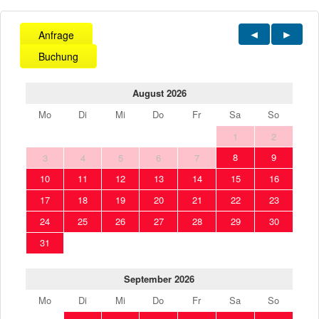
Anfrage
Buchung
August 2026
Mo
Di
Mi
Do
Fr
Sa
So
1
2
8
9
3
4
5
6
7
10
11
12
13
14
15
16
17
18
19
20
21
22
23
24
25
26
27
28
29
30
31
September 2026
Mo
Di
Mi
Do
Fr
Sa
So