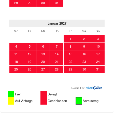
28
29
30
31
Januar 2027
Mo
Di
Mi
Do
Fr
Sa
So
1
2
3
4
5
6
7
8
9
10
11
12
13
14
15
16
17
18
19
20
21
22
23
24
25
26
27
28
29
30
31
Frei
Belegt
Auf Anfrage
Geschlossen
Anreisetag