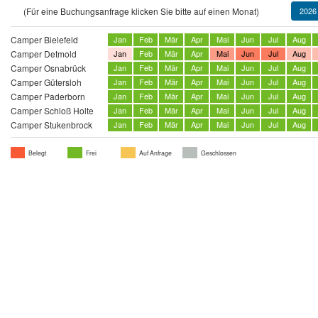
(Für eine Buchungsanfrage klicken Sie bitte auf einen Monat)
2026
Camper Bielefeld
Jan
Feb
Mär
Apr
Mai
Jun
Jul
Aug
Camper Detmold
Jan
Feb
Mär
Apr
Mai
Jun
Jul
Aug
Camper Osnabrück
Jan
Feb
Mär
Apr
Mai
Jun
Jul
Aug
Camper Gütersloh
Jan
Feb
Mär
Apr
Mai
Jun
Jul
Aug
Camper Paderborn
Jan
Feb
Mär
Apr
Mai
Jun
Jul
Aug
Camper Schloß Holte
Jan
Feb
Mär
Apr
Mai
Jun
Jul
Aug
Camper Stukenbrock
Jan
Feb
Mär
Apr
Mai
Jun
Jul
Aug
Belegt
Frei
Auf Anfrage
Geschlossen