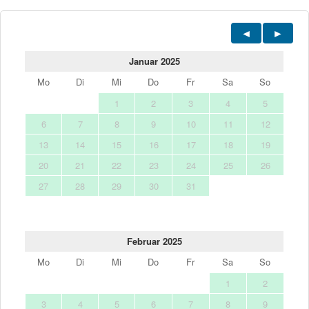
Januar 2025
Mo
Di
Mi
Do
Fr
Sa
So
1
2
3
4
5
6
7
8
9
10
11
12
13
14
15
16
17
18
19
20
21
22
23
24
25
26
27
28
29
30
31
Februar 2025
Mo
Di
Mi
Do
Fr
Sa
So
1
2
3
4
5
6
7
8
9