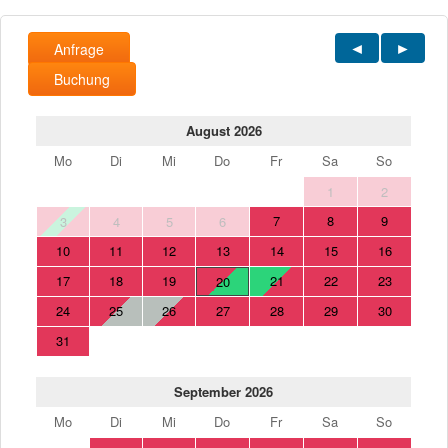
Anfrage
Buchung
August 2026
Mo
Di
Mi
Do
Fr
Sa
So
1
2
7
8
9
3
4
5
6
10
11
12
13
14
15
16
17
18
19
21
22
23
20
24
25
26
27
28
29
30
31
September 2026
Mo
Di
Mi
Do
Fr
Sa
So