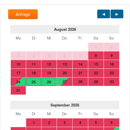
Anfrage
August 2026
Mo
Di
Mi
Do
Fr
Sa
So
1
2
8
9
3
4
5
6
7
10
11
12
13
14
15
16
17
18
19
20
21
22
23
27
28
29
30
24
25
26
31
September 2026
Mo
Di
Mi
Do
Fr
Sa
So
1
2
3
4
5
6