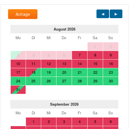
Anfrage
August 2026
Mo
Di
Mi
Do
Fr
Sa
So
1
2
7
8
9
3
4
5
6
10
11
12
13
14
15
16
17
18
19
20
21
22
23
24
25
26
27
28
29
30
31
September 2026
Mo
Di
Mi
Do
Fr
Sa
So
1
2
3
4
5
6