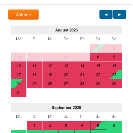
Anfrage
August 2026
Mo
Di
Mi
Do
Fr
Sa
So
1
2
8
9
3
4
5
6
7
10
11
12
13
14
15
16
17
18
19
20
21
22
23
24
25
26
27
28
29
30
31
September 2026
Mo
Di
Mi
Do
Fr
Sa
So
1
2
3
4
6
5