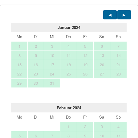
Januar 2024
Mo
Di
Mi
Do
Fr
Sa
So
1
2
3
4
5
6
7
8
9
10
11
12
13
14
15
16
17
18
19
20
21
22
23
24
25
26
27
28
29
30
31
Februar 2024
Mo
Di
Mi
Do
Fr
Sa
So
1
2
3
4
5
6
7
8
9
10
11