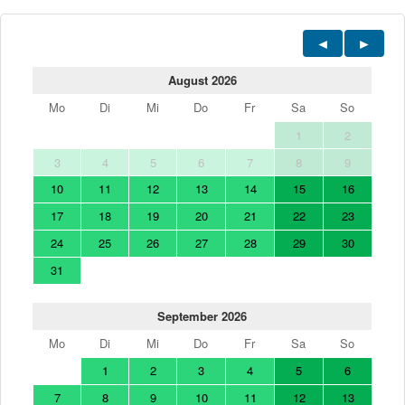
August 2026
Mo
Di
Mi
Do
Fr
Sa
So
1
2
3
4
5
6
7
8
9
10
11
12
13
14
15
16
17
18
19
20
21
22
23
24
25
26
27
28
29
30
31
September 2026
Mo
Di
Mi
Do
Fr
Sa
So
1
2
3
4
5
6
7
8
9
10
11
12
13