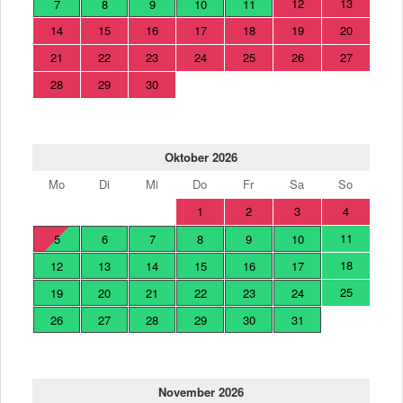
12
13
7
8
9
10
11
14
15
16
17
18
19
20
21
22
23
24
25
26
27
28
29
30
Oktober 2026
Mo
Di
Mi
Do
Fr
Sa
So
1
2
3
4
11
5
6
7
8
9
10
18
12
13
14
15
16
17
25
19
20
21
22
23
24
26
27
28
29
30
31
November 2026