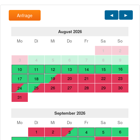
Anfrage
August 2026
Mo
Di
Mi
Do
Fr
Sa
So
1
2
3
4
5
6
7
8
9
16
10
11
12
13
14
15
19
20
21
22
23
17
18
25
26
27
28
29
30
24
31
September 2026
Mo
Di
Mi
Do
Fr
Sa
So
1
2
6
3
4
5