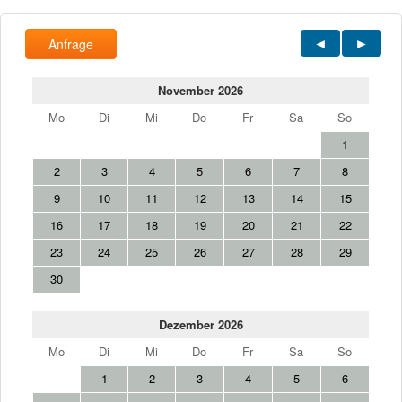
Anfrage
November 2026
Mo
Di
Mi
Do
Fr
Sa
So
1
2
3
4
5
6
7
8
9
10
11
12
13
14
15
16
17
18
19
20
21
22
23
24
25
26
27
28
29
30
Dezember 2026
Mo
Di
Mi
Do
Fr
Sa
So
1
2
3
4
5
6