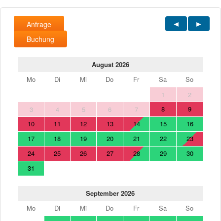
Anfrage
Buchung
August 2026
Mo
Di
Mi
Do
Fr
Sa
So
1
2
8
9
3
4
5
6
7
10
11
12
13
14
15
16
17
18
19
20
21
22
23
24
25
26
27
28
29
30
31
September 2026
Mo
Di
Mi
Do
Fr
Sa
So