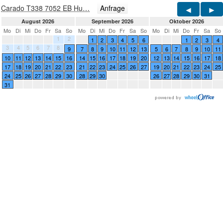
Carado T338 7052 EB Hu…
Anfrage
August 2026
September 2026
Oktober 2026
Mo
Di
Mi
Do
Fr
Sa
So
Mo
Di
Mi
Do
Fr
Sa
So
Mo
Di
Mi
Do
Fr
Sa
So
1
2
1
2
3
4
5
6
1
2
3
4
3
4
5
6
7
8
9
7
8
9
10
11
12
13
5
6
7
8
9
10
11
10
11
12
13
14
15
16
14
15
16
17
18
19
20
12
13
14
15
16
17
18
17
18
19
20
21
22
23
21
22
23
24
25
26
27
19
20
21
22
23
24
25
24
25
26
27
28
29
30
28
29
30
26
27
28
29
30
31
31