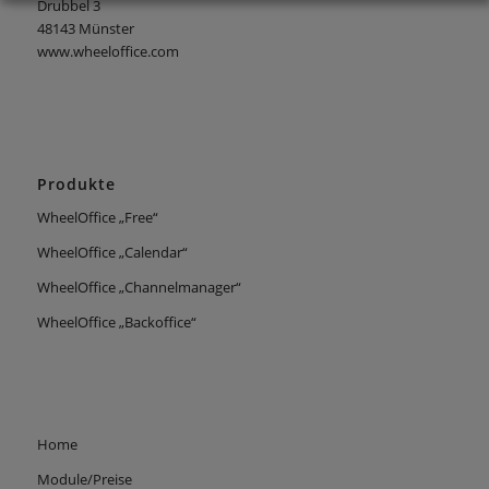
Drubbel 3
48143 Münster
www.wheeloffice.com
Produkte
WheelOffice „Free“
WheelOffice „Calendar“
WheelOffice „Channelmanager“
WheelOffice „Backoffice“
Home
Module/Preise