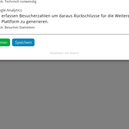
ck
:
Technisch notwendig
enlos anmelden
gle Analytics
 erfassen Besucherzahlen um daraus Rückschlüsse für die Weiter
 Plattform zu generieren.
ck
:
Besucher-Statistiken
mmen
Speichern
Realisiert mit Klaro!