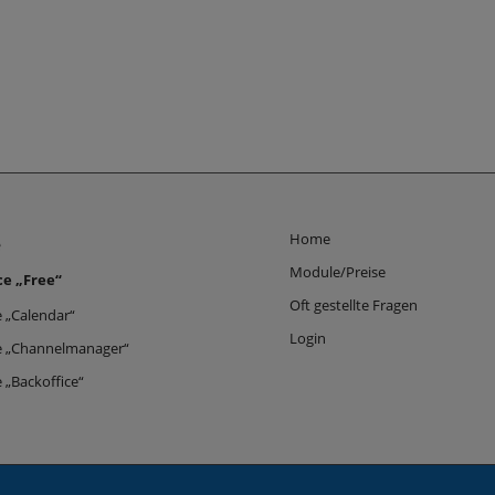
Home
e
Module/Preise
ce „Free“
Oft gestellte Fragen
 „Calendar“
Login
e „Channelmanager“
 „Backoffice“