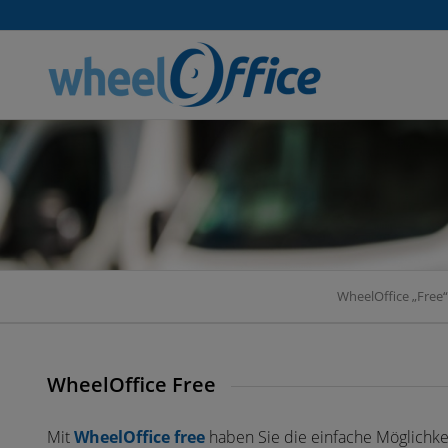
WheelOffice „Free“
WheelOffice Free
Mit
Wheel
Office
free
haben Sie die einfache Möglichkei