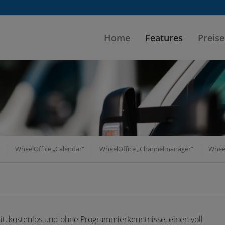
Home
Features
Preise
WheelOffice „Calendar“
WheelOffice „Channelmanager“
Wheel
t, kostenlos und ohne Programmierkenntnisse, einen voll