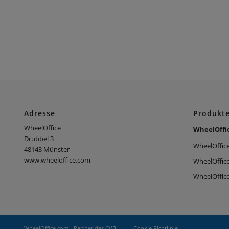
Adresse
Produkt
WheelOffice
WheelOffi
Drubbel 3
WheelOffice
48143 Münster
www.wheeloffice.com
WheelOffic
WheelOffice
WheelOffice.com - Partner des
CVB
-
Cookie Richtlinie