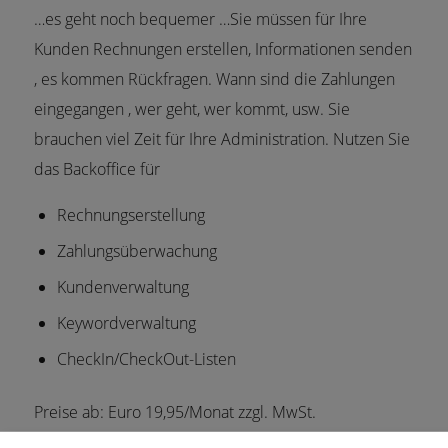
…es geht noch bequemer …Sie müssen für Ihre
Kunden Rechnungen erstellen, Informationen senden
, es kommen Rückfragen. Wann sind die Zahlungen
eingegangen , wer geht, wer kommt, usw. Sie
brauchen viel Zeit für Ihre Administration. Nutzen Sie
das Backoffice für
Rechnungserstellung
Zahlungsüberwachung
Kundenverwaltung
Keywordverwaltung
CheckIn/CheckOut-Listen
Preise ab: Euro 19,95/Monat zzgl. MwSt.