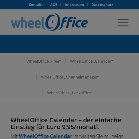
Kontakt
AGB
Impressum
Datenschutz
WheelOffice „Free“
WheelOffice „Calendar“
WheelOffice „Channelmanager“
WheelOffice „Backoffice“
WheelOffice Calendar – der einfache
Einstieg für Euro 9,95/monatl.
Mit
Wheel
Office
Calendar
verwalten Sie mühelos