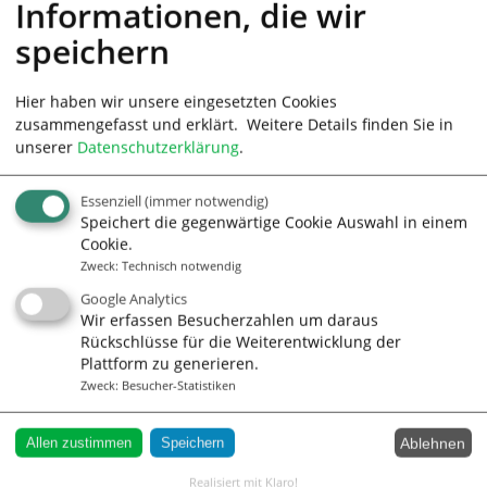
Informationen, die wir
Das Backoffice enthält alle Funktionen der Version
speichern
„Channelmanager M/V".
Jetzt kostenlos anmelden und testen
Hier haben wir unsere eingesetzten Cookies
zusammengefasst und erklärt.
Weitere Details finden Sie in
unserer
Datenschutzerklärung
.
zurück zur Produktübersicht
|
weiter zum Backoffice
|
weiter zum Channelmanager
Essenziell
(immer notwendig)
Speichert die gegenwärtige Cookie Auswahl in einem
2 Wochen absolut unverbindlich testen.
Cookie.
Zweck
:
Technisch notwendig
keine automatisches Vertragsverhältnis.
Google Analytics
Wir erfassen Besucherzahlen um daraus
Sammelübersicht Objekte
Rückschlüsse für die Weiterentwicklung der
Plattform zu generieren.
Zweck
:
Besucher-Statistiken
Ablehnen
Allen zustimmen
Speichern
Realisiert mit Klaro!