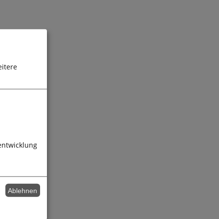
itere
entwicklung
Ablehnen