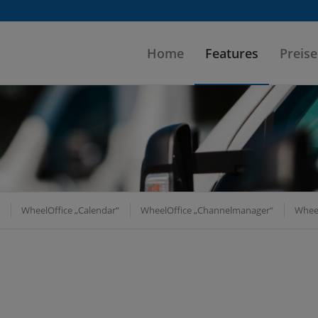
Home
Features
Preise
WheelOffice „Calendar“
WheelOffice „Channelmanager“
Wheel