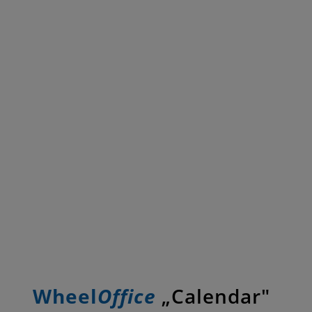
Wheel
Office
„Calendar"