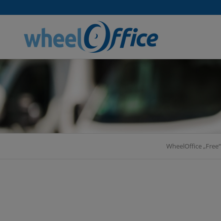
WheelOffice „Free“