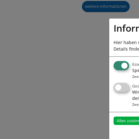
weitere Informationen
Infor
Hier haben 
Details find
Ess
Spe
Zwe
Goo
Wir
der
Zwe
Allen zusti